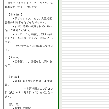
育てていきましょう！たくさんのご応
募お待ちいたしております！
【投句条件】
●子どもから大人まで。九重町図
書館の利用者ならどなたでもＯＫ。
●すでに発表や受賞されている作
品はご遠慮ください。
●ペンネームと年齢は、投句用紙
に記入している場合にのみ、掲載いたし
ます。
無い場合は本名の掲載になりま
す。
【テーマ】
●図書館、本、読書などに関する
もの。
【 選 者 】
●九重町図書館の利用者 及び司
書。
※投票期間は１０月２０
日（火）～１１月８日（日）までになり
ます。
【提出先】
●九重町図書館