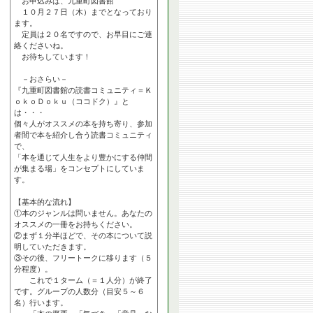
お申込みは、九重町図書館
１０月２７日（木）までとなっており
ます。
定員は２０名ですので、お早目にご連
絡くださいね。
お待ちしています！
－おさらい－
『九重町図書館の読書コミュニティ＝Ｋ
ｏｋｏＤｏｋｕ（ココドク）』と
は・・・
個々人がオススメの本を持ち寄り、参加
者間で本を紹介し合う読書コミュニティ
で、
「本を通じて人生をより豊かにする仲間
が集まる場」をコンセプトにしていま
す。
【基本的な流れ】
①本のジャンルは問いません。あなたの
オススメの一冊をお持ちください。
②まず１分半ほどで、その本について説
明していただきます。
③その後、フリートークに移ります（５
分程度）。
これで１ターム（＝１人分）が終了
です。グループの人数分（目安５～６
名）行います。