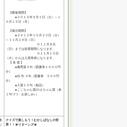
【募集期間】
●２０１５年９月１日（火）～１
０月１５日（木）
【展示期間】
●２０１５年１０月２０日（火）
～１１月２９日（日）
※１１月８日
（日）までは投票期間になります。
※１１月１０日
（火）からは入賞発表になります。
【 各 賞 】
●優秀賞３句（図書券１０００円
分）
●佳 作 ３句（図書券 ５００円
分）
●入賞１０句（粗品）
●ここちゃん賞/のえちゃん賞（各
１句づつ・お楽しみ♪）
書
クイズで楽しもう！むかしばなしの世
り
界！！★リターンズ★