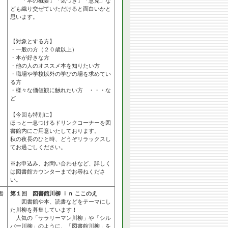
「本の概要」「気づき」「意見」な
ども織り交ぜていただけると面白いかと
思います。
【対象とする方】
・一般の方（２０歳以上）
・本が好きな方
・他の人のオススメ本を知りたい方
・職場や学校以外の学びの場を求めてい
る方
・様々な価値観に触れたい方 ・・・な
ど
【今回も特別に】
ほっと一息つけるドリンクコーナーを図
書館内にご用意いたしております。
秋の夜長のひと時、どうぞリラックスし
てお過ごしください。
※お申込み、お問い合わせなど、詳しく
は図書館カウンターまでお尋ねくださ
い。
書
第１回 図書館川柳 ｉｎ ここのえ
図書館や本、読書などをテーマにし
た川柳を募集しています！
人気の「サラリーマン川柳」や「シル
バー川柳」のように、「図書館川柳」を