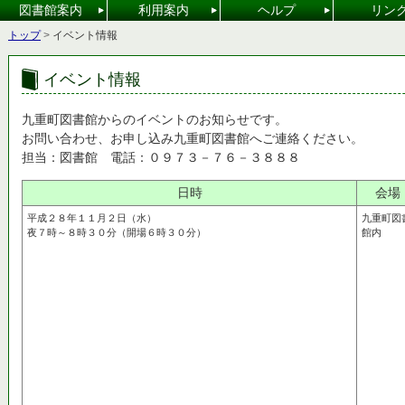
図書館案内
利用案内
ヘルプ
リン
こ
トップ
>
イベント情報
の
ペ
ー
イベント情報
ジ
の
位
九重町図書館からのイベントのお知らせです。
置
お問い合わせ、お申し込み九重町図書館へご連絡ください。
担当：図書館 電話：０９７３－７６－３８８８
日時
会場
平成２８年１１月２日（水）
九重町図
夜７時～８時３０分（開場６時３０分）
館内