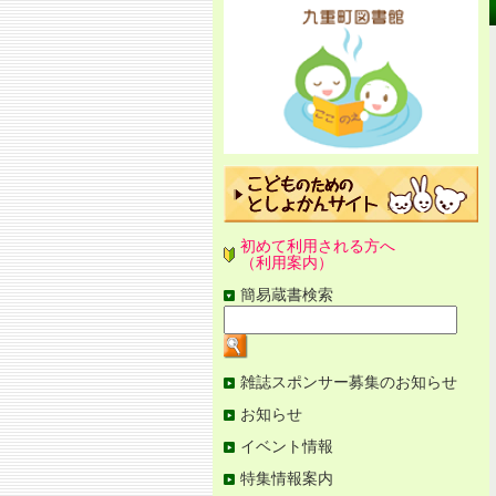
[本
文
へ]
初めて利用される方へ
（利用案内）
簡易蔵書検索
検
索
キ
ー
ワ
図
雑誌スポンサー募集のお知らせ
ー
書
ド
お知らせ
館
を
メ
入
イベント情報
ニ
力
ュ
特集情報案内
ー