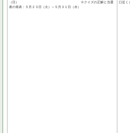
（日） ※クイズの正解と当選
口近く）
者の発表：５月２３日（火）～５月３１日（水）