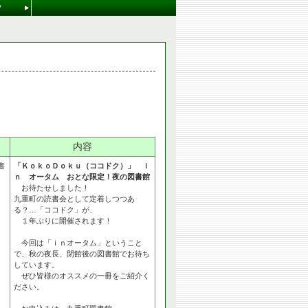
ク
内容
書
「ＫｏｋｏＤｏｋｕ（ココドク）」 ｉ
ｎ オータム おとな限定！夜の図書館
お待たせしました！
九重町の読書会として定着しつつあ
る？…「ココドク」が、
１年ぶりに開催されます！
今回は「ｉｎオータム」ということ
で、秋の夜長、閉館後の図書館でお待ち
しています。
ぜひ皆様のオススメの一冊をご紹介く
ださい。