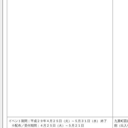
イベント期間：平成２９年４月２５日（火）～５月３１日（水） 終了
九重町図
※配布／受付期間：４月２５日（火）～５月２１日
館（出入