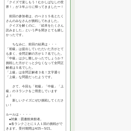
「クイズで楽しもう！むかしばなしの世
界！」が３年ぶりに帰ってきましたー！
前回の参加者は、のべ２１５名とたく
さんのみなさんが挑戦してれました。
クイズを解くのに、「絵本をたくさん
読みました」という声を聞きとても嬉し
かったです。
ちなみに、前回の結果は・・・
「初級」は提出していただいた方がとて
も多く、全問正解の方が１７名でした。
「中級」は少し難しかったでしょうか？
挑戦した方がぐっと少なくなって全問正
解者は５名でした。
「上級」は全問正解者３名！文字通り
「上級」な問題だったようです。
さて、今回も「初級」「中級」「上
級」の３ランクをご用意しています
よ！
新しいクイズにぜひ挑戦してくださ
い！
ルールは・・・・
●対象：図書館来館者。
●各ランクごとに１人１回の挑戦がで
きます。受付期間は4/25～5/21。