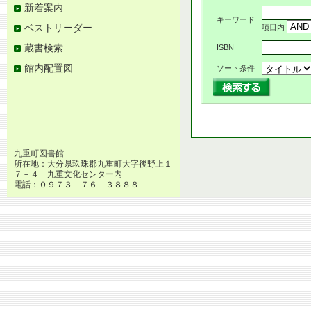
新着案内
キーワード
ベストリーダー
項目内
蔵書検索
ISBN
館内配置図
ソート条件
九重町図書館
所在地：大分県玖珠郡九重町大字後野上１
７－４ 九重文化センター内
電話：０９７３－７６－３８８８