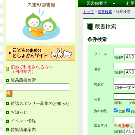
[本
図書館案内
利用
文
へ]
こ
トップ
>
蔵書検索
>
詳細検索
の
ペ
ー
蔵書検索
ジ
の
位
条件検索
置
タイトル
項目内
初めて利用される方へ
著者
（利用案内）
項目内
簡易蔵書検索
出版者
検
索
キ
ー
分類
ワ
図
雑誌スポンサー募集のお知らせ
項目内 （O
ー
書
資料種別
図書
雑
お知らせ
ド
館
を
メ
イベント情報
入
ニ
力
ュ
出版年月
※出版年は
特集情報案内
ー
項目間