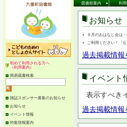
[本
図書館案内
利用
文
へ]
お知らせ
９月のおはなし会は・・・
ご利用ください！『公民
過去掲載情報
初めて利用される方へ
（利用案内）
簡易蔵書検索
イベント
検
索
キ
ー
表示すべき
ワ
図
雑誌スポンサー募集のお知らせ
ー
書
ド
お知らせ
館
過去掲載情報
を
メ
入
イベント情報
ニ
力
ュ
特集情報案内
ー