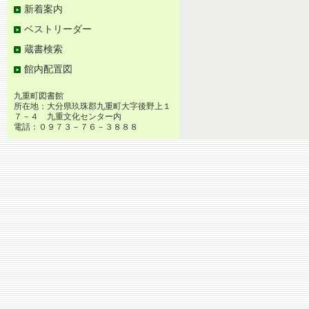
新着案内
ベストリーダー
蔵書検索
館内配置図
九重町図書館
所在地：大分県玖珠郡九重町大字後野上１
７－４ 九重文化センター内
電話：０９７３－７６－３８８８