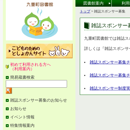
[本
図書館案内
利用
文
へ]
こ
トップ
>
雑誌スポンサー募集
の
ペ
ー
雑誌スポンサー
ジ
の
位
九重町図書館では雑誌ス
置
詳しくは『雑誌スポンサ
雑誌スポンサー募集チ
初めて利用される方へ
（利用案内）
雑誌スポンサー募集チラ
簡易蔵書検索
検
索
雑誌スポンサー制度実施
キ
ー
ワ
図
雑誌スポンサー募集のお知らせ
ー
書
ド
お知らせ
館
を
メ
入
イベント情報
ニ
力
ュ
特集情報案内
ー